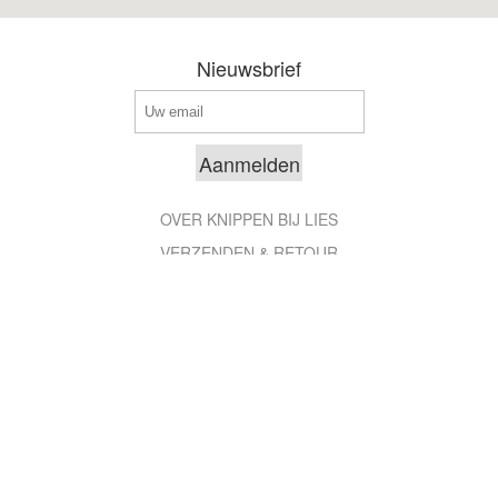
Nieuwsbrief
OVER KNIPPEN BIJ LIES
VERZENDEN & RETOUR
ALGEMENE VOORWAARDEN
CONTACT & OPENINGSTIJDEN
COPYRIGHT ; 2026 KNIPPEN BIJ LIES. ALLE RECHTEN
VOORBEHOUDEN.