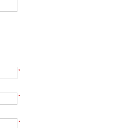
*
*
*